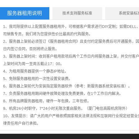
服务器租用说明
技术支持服务标准
系统安装标
1、我司除提供以上配置服务器租用外，可根据客户需求进行DIY定制；如需DELL
司销售专员，我们将为您提供性价比最高的代购服务。
2、服务器上架前必须签订《服务器租用合同》且支付约定服务费后可开通服务，因
日内签订合同，否则将终止服务。
3、服务器上架时间：收到客户租用款项后两个工作日内将服务器上架，并交付客
上架时间为周一至周五截止17：00。
4、为租用服务器提供一个静态IP地址。
5、免除服务器租用的一次性设置安装费。
6、服务器上架前代为安装指定服务器软件（参考：新服务器系统安装标准）。
7、负责服务器租用期间硬件故障处理及免费更换，在1个工作日内解决。
8、所有品牌服务器租用，硬件一年包换，三年包修。
9、机房24小时职守，7*24小时无限次重启服务。（厦门电信高殿机房除外）
10、友情提示：请广大的用户严格依照国家相关法律法规和互联网行业规定经营业
律责任用户自行承担。