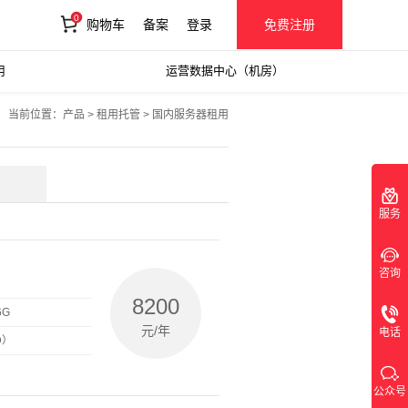
0
购物车
备案
登录
免费注册
用
运营数据中心（机房）
0
购物车
当前位置：
产品
>
租用托管
> 国内服务器租用
服务
咨询
8200
6G
元/年
电话
D）
公众号