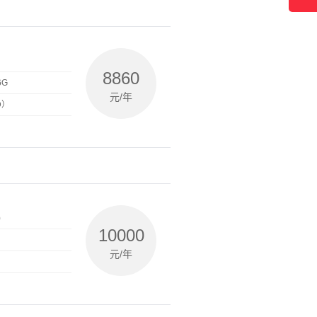
8860
6G
元/年
D）
)
10000
元/年