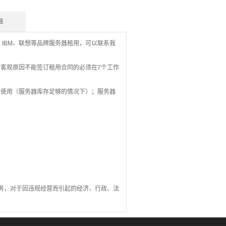
准
、IBM、联想等品牌服务器租用，可以联系我
客观原因不能签订租用合同的必须在7个工作
户使用（服务器库存足够的情况下）；服务器
务，对于因违规经营而引起的经济、行政、法